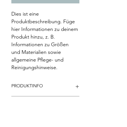
Dies ist eine 
Produktbeschreibung. Füge 
hier Informationen zu deinem 
Produkt hinzu, z. B. 
Informationen zu Größen 
und Materialien sowie 
allgemeine Pflege- und 
Reinigungshinweise.
PRODUKTINFO
Das ist ein Produktdetail. Füge hier 
RÜCKGABERICHTLINIE
Informationen zu deinem Produkt 
hinzu, z. B. Informationen zu Größen 
und Materialien sowie allgemeine 
Das ist eine Rückgaberichtlinie. 
VERSANDINFO
Pflege- und Reinigungshinweise. Es 
Erkläre Kunden hier, was zu tun ist, 