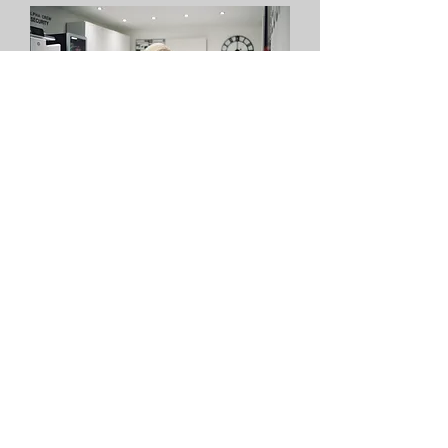
Bewerbung an:
Alpha Crew Security GmbH
Frau Nadine Friebis
Ohlenkamp 5
27383 Scheeßel
E-Mail:
n.friebis@alpha-crew.team
Tel. 0175 /
700 80 50