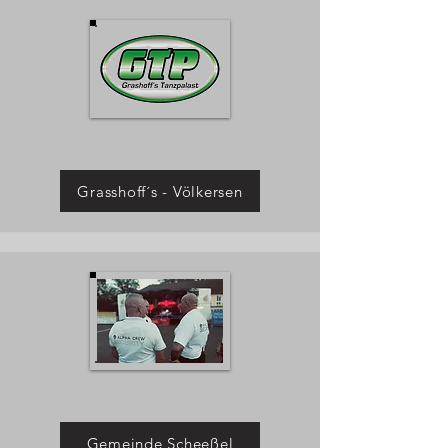
Grasshoff´s - Völkersen
Gemeinde Scheeßel