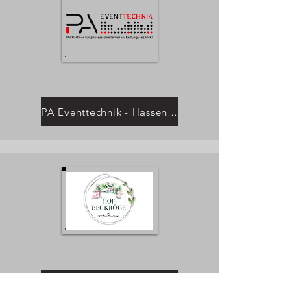
PA Eventtechnik - Hassendorf
Hof Beckröge - Langwedel