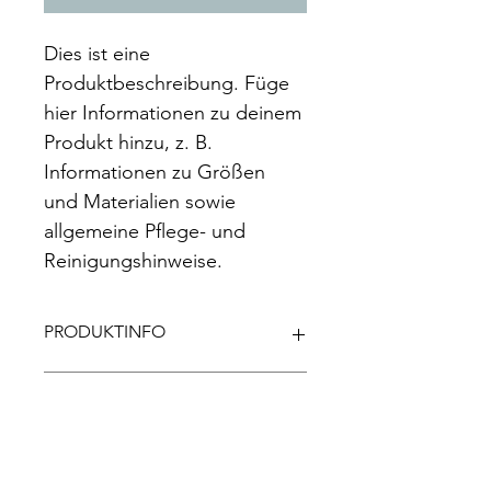
Dies ist eine 
Produktbeschreibung. Füge 
hier Informationen zu deinem 
Produkt hinzu, z. B. 
Informationen zu Größen 
und Materialien sowie 
allgemeine Pflege- und 
Reinigungshinweise.
PRODUKTINFO
Das ist ein Produktdetail. Füge hier 
RÜCKGABERICHTLINIE
Informationen zu deinem Produkt 
hinzu, z. B. Informationen zu Größen 
und Materialien sowie allgemeine 
Das ist eine Rückgaberichtlinie. 
VERSANDINFO
Pflege- und Reinigungshinweise. Es 
Erkläre Kunden hier, was zu tun ist, 