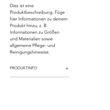
Dies ist eine 
Produktbeschreibung. Füge 
hier Informationen zu deinem 
Produkt hinzu, z. B. 
Informationen zu Größen 
und Materialien sowie 
allgemeine Pflege- und 
Reinigungshinweise.
PRODUKTINFO
Das ist ein Produktdetail. Füge hier 
RÜCKGABERICHTLINIE
Informationen zu deinem Produkt 
hinzu, z. B. Informationen zu Größen 
und Materialien sowie allgemeine 
Das ist eine Rückgaberichtlinie. 
VERSANDINFO
Pflege- und Reinigungshinweise. Es 
Erkläre Kunden hier, was zu tun ist, 
ist ein idealer Ort, um zu 
falls diese mit dem Kauf nicht 